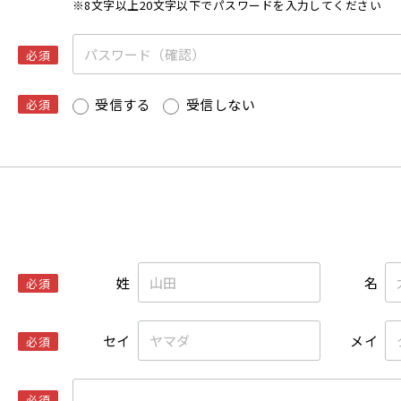
※8文字以上20文字以下でパスワードを入力してください
必須
受信する
受信しない
必須
姓
名
必須
セイ
メイ
必須
必須